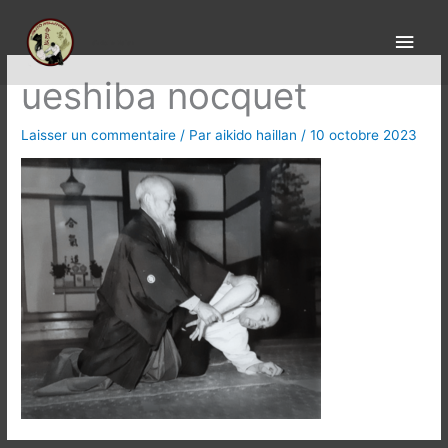
Aller
Men
au
aïkido le Haillan
princ
contenu
ueshiba nocquet
Laisser un commentaire
/ Par
aikido haillan
/
10 octobre 2023