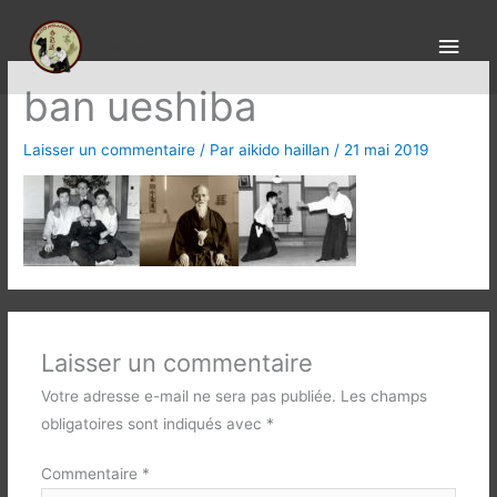
Aller
Men
au
aïkido le Haillan
princ
contenu
ban ueshiba
Laisser un commentaire
/ Par
aikido haillan
/
21 mai 2019
Laisser un commentaire
Votre adresse e-mail ne sera pas publiée.
Les champs
obligatoires sont indiqués avec
*
Commentaire
*