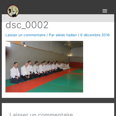
Aller
Men
au
aïkido le Haillan
princ
contenu
dsc_0002
Laisser un commentaire
/ Par
aikido haillan
/
6 décembre 2016
Laisser un commentaire