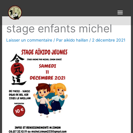
Aller
Men
au
aïkido le Haillan
princ
contenu
stage enfants michel
Laisser un commentaire
/ Par
aikido haillan
/
2 décembre 2021