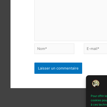
Nom*
E-
mail*
Pour offrir 
cookies pour
à ces techn