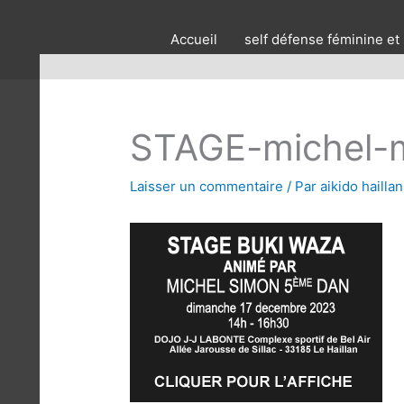
Accueil
self défense féminine et
STAGE-michel-m
Laisser un commentaire
/ Par
aikido hailla